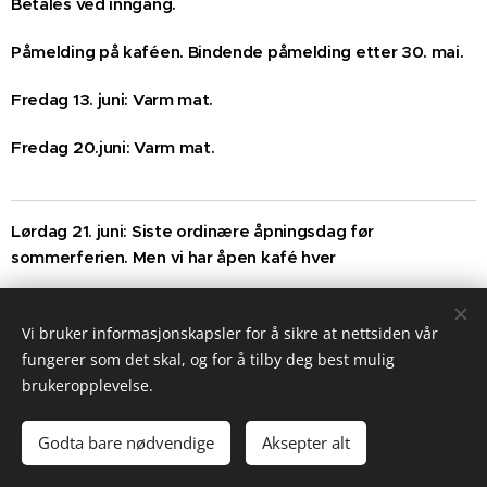
Betales ved inngang.
Påmelding på kaféen. Bindende påmelding etter 30. mai.
Fredag 13. juni: Varm mat.
Fredag 20.juni: Varm mat.
Lørdag 21. juni: Siste ordinære åpningsdag før
sommerferien. Men vi har åpen kafé hver
fredag hele sommeren med varm mat og loddsalg fram til
åpning 9.august. Trekning hver
Vi bruker informasjonskapsler for å sikre at nettsiden vår
fungerer som det skal, og for å tilby deg best mulig
18. juli: Frist for påmelding
14. dag, første gang 28. juni.
brukeropplevelse.
til Båthusrevyen
.Fristen er såpass
Godta bare nødvendige
Aksepter alt
tidlig fordi det senere kan være vanskelig å sikre oss
billetter. Bindende påmelding.